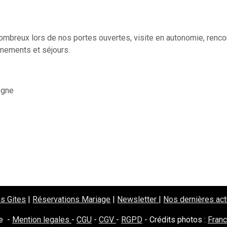
mbreux lors de nos portes ouvertes, visite en autonomie, rencon
énements et séjours.
ogne
ail
s Gites
|
Réservations Mariage
|
Newsletter
|
Nos dernières ac
e -
Mention legales
-
CGU
-
CGV
-
RGPD
- Crédits photos :
Fran