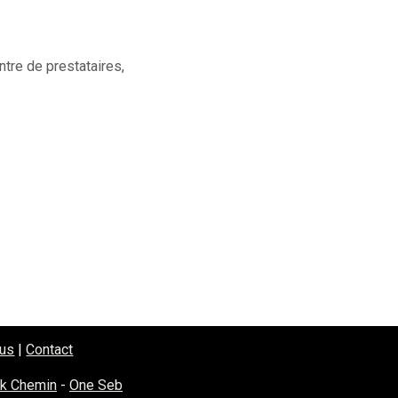
tre de prestataires,
tus
|
Contact
ck Chemin
-
One Seb