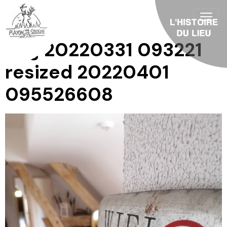
Img 20220331 093221
resized 20220401
095526608