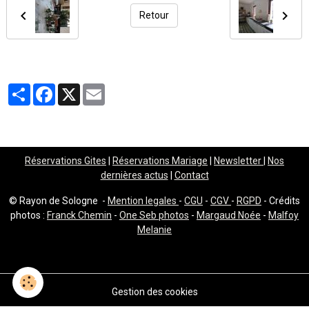
Retour
Partager
Facebook
X
Email
Réservations Gites
|
Réservations Mariage
|
Newsletter
|
Nos
dernières actus
|
Contact
© Rayon de Sologne -
Mention legales
-
CGU
-
CGV
-
RGPD
- Crédits
photos :
Franck Chemin
-
One Seb photos
-
Margaud Noée
-
Malfoy
Melanie
Gestion des cookies