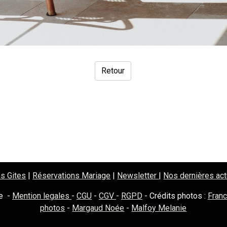
Retour
ail
s Gites
|
Réservations Mariage
|
Newsletter
|
Nos dernières ac
e -
Mention legales
-
CGU
-
CGV
-
RGPD
- Crédits photos :
Fran
photos
-
Margaud Noée
-
Malfoy Melanie