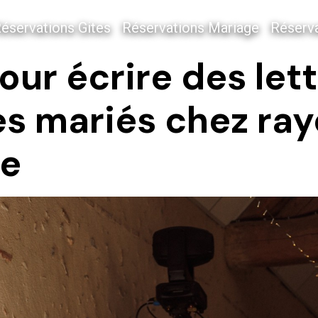
éservations Gites
Réservations Mariage
Réserva
our écrire des let
es mariés chez ra
ne