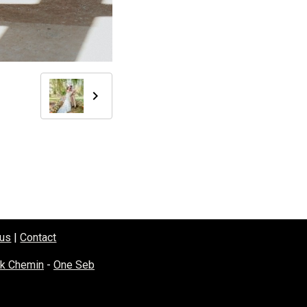
tus
|
Contact
ck Chemin
-
One Seb