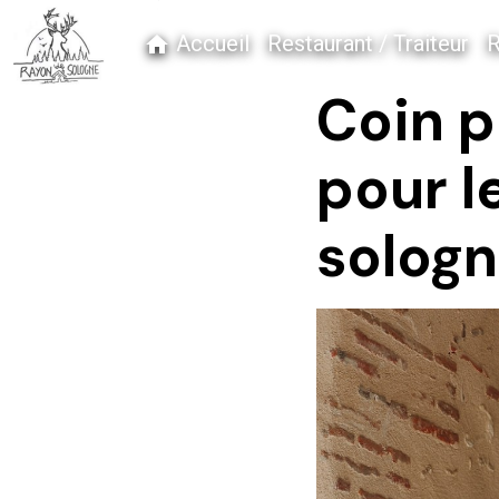
Accueil
Restaurant / Traiteur
R
Coin p
pour l
solog