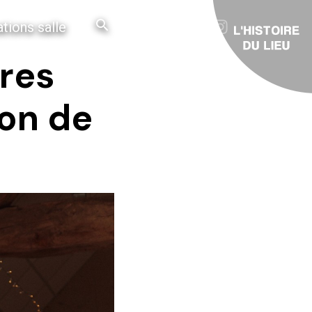
tions salle
tres
yon de