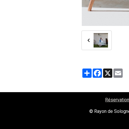
Partager
Facebook
X
Em
Réservation
© Rayon de Sologn