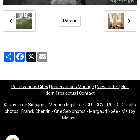
Retour
Partager
Facebook
X
Email
Réservations Gites
|
Réservations Mariage
|
Newsletter
|
Nos
dernières actus
|
Contact
© Rayon de Sologne -
Mention legales
-
CGU
-
CGV
-
RGPD
- Crédits
photos :
Franck Chemin
-
One Seb photos
-
Margaud Noée
-
Malfoy
Melanie