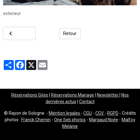
exterieur
Retour
Partager
Facebook
X
Email
Réservations Gites
|
Réservations Mariage
|
Newsletter
|
Nos
dernières actus
|
Contact
© Rayon de Sologne -
Mention legales
-
CGU
-
CGV
-
RGPD
- Crédits
photos :
Franck Chemin
-
One Seb photos
-
Margaud Noée
-
Malfoy
Melanie